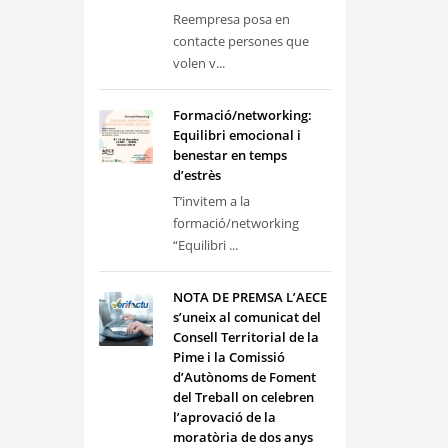
Reempresa posa en
contacte persones que
volen v...
Formació/networking:
Equilibri emocional i
benestar en temps
d’estrès
T’invitem a la
formació/networking
“Equilibri ...
NOTA DE PREMSA L’AECE
s’uneix al comunicat del
Consell Territorial de la
Pime i la Comissió
d’Autònoms de Foment
del Treball on celebren
l’aprovació de la
moratòria de dos anys