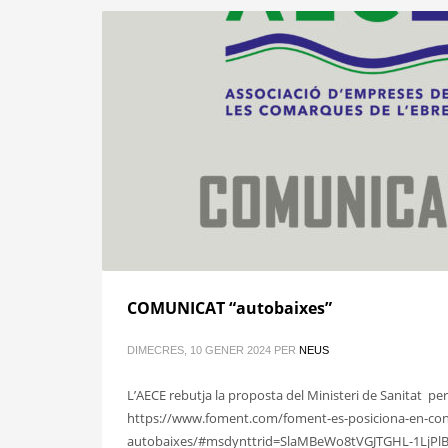
COMUNICAT “autobaixes”
DIMECRES, 10 GENER 2024
PER
NEUS
L’AECE rebutja la proposta del Ministeri de Sanitat pe
https://www.foment.com/foment-es-posiciona-en-contr
autobaixes/#msdynttrid=SlaMBeWo8tVGJTGHL-1LjP