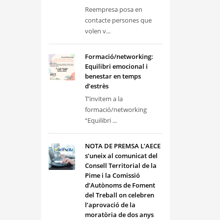
Reempresa posa en
contacte persones que
volen v...
Formació/networking:
Equilibri emocional i
benestar en temps
d’estrès
T’invitem a la
formació/networking
“Equilibri ...
NOTA DE PREMSA L’AECE
s’uneix al comunicat del
Consell Territorial de la
Pime i la Comissió
d’Autònoms de Foment
del Treball on celebren
l’aprovació de la
moratòria de dos anys