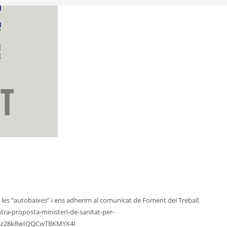
r les “autobaixes” i ens adherim al comunicat de Foment del Treball.
a-proposta-ministeri-de-sanitat-per-
lBz28kRwIQQCwTBKMYX4I