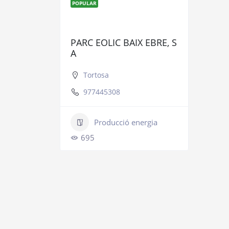
POPULAR
PARC EOLIC BAIX EBRE, S
A
Tortosa
977445308
Producció energia
695