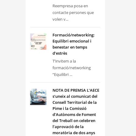
Reempresa posa en
contacte persones que
volen v...
Formació/networking:
Equilibri emocional i
benestar en temps
d’estrès
T’invitem a la
formació/networking
“Equilibri ...
NOTA DE PREMSA L’AECE
s’uneix al comunicat del
Consell Territorial de la
Pime i la Comissió
d’Autònoms de Foment
del Treball on celebren
l’aprovació de la
moratòria de dos anys