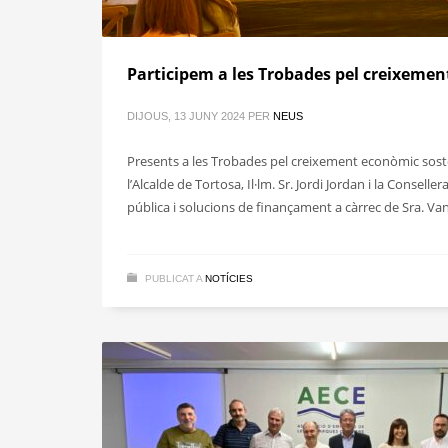
Participem a les Trobades pel creixemen
DIJOUS, 13 JUNY 2024
PER
NEUS
Presents a les Trobades pel creixement econòmic sosteni
l’Alcalde de Tortosa, Il·lm. Sr. Jordi Jordan i la Consel
pública i solucions de finançament a càrrec de Sra. Va
PUBLICAT A
NOTÍCIES