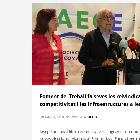
Foment del Treball fa seves les reivindic
competitivitat i les infraestructures a le
DIMARTS, 11 JUNY 2024
PER
NEUS
Josep Sánchez Llibre reclama que hi hagi aviat un no
noves eleccions” Maria José Fernández: “Encoratgem al 