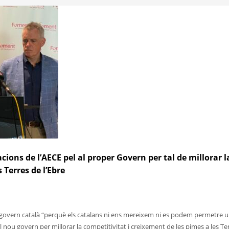
acions de l’AECE pel al proper Govern per tal de millorar l
s Terres de l’Ebre
u govern català “perquè els catalans ni ens mereixem ni es podem permetre 
nou govern per millorar la competitivitat i creixement de les pimes a les Te