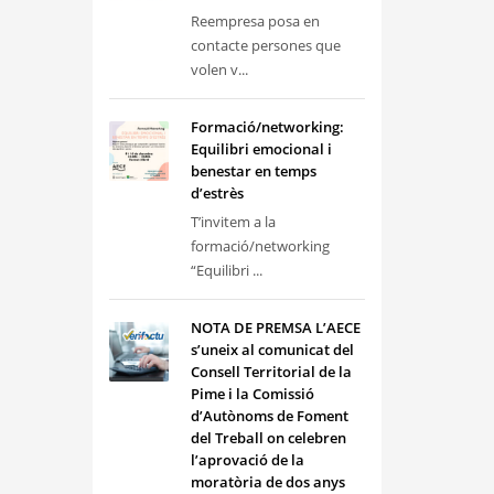
Reempresa posa en
contacte persones que
volen v...
Formació/networking:
Equilibri emocional i
benestar en temps
d’estrès
T’invitem a la
formació/networking
“Equilibri ...
NOTA DE PREMSA L’AECE
s’uneix al comunicat del
Consell Territorial de la
Pime i la Comissió
d’Autònoms de Foment
del Treball on celebren
l’aprovació de la
moratòria de dos anys