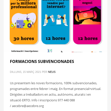
FORMACIONS SUBVENCIONADES
DILLUNS, 15 MARÇ 2021
PER
NEUS
Us presentem les noves formacions, 100% subvencionades,
programades entre febrer i maig. En format presencial+virtual.
Dirigides a treballadors en actiu, autònoms, aturats i en
situació ERTO. Info i inscripcions 977 440 088
/ aecebre@aecebre.org