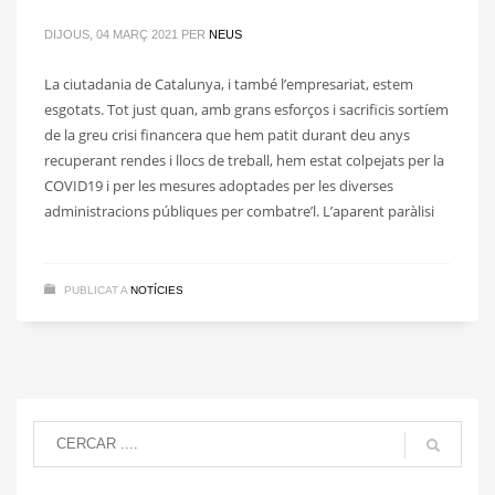
DIJOUS, 04 MARÇ 2021
PER
NEUS
La ciutadania de Catalunya, i també l’empresariat, estem
esgotats. Tot just quan, amb grans esforços i sacrificis sortíem
de la greu crisi financera que hem patit durant deu anys
recuperant rendes i llocs de treball, hem estat colpejats per la
COVID19 i per les mesures adoptades per les diverses
administracions públiques per combatre’l. L’aparent paràlisi
PUBLICAT A
NOTÍCIES