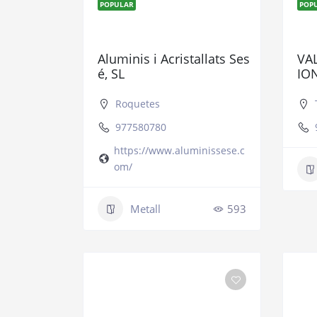
POPULAR
POP
Aluminis i Acristallats Ses
VA
é, SL
IO
Roquetes
977580780
https://www.aluminissese.c
om/
Metall
593