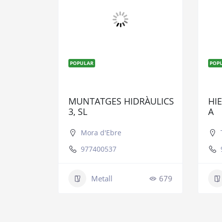
POPULAR
POP
MUNTATGES HIDRÀULICS
HI
3, SL
A
Mora d'Ebre
977400537
Metall
679