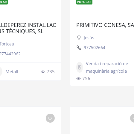
ULAR
POPULAR
LLDEPEREZ INSTAL.LAC
PRIMITIVO CONESA, SA
NS TÈCNIQUES, SL
Jesús
Tortosa
977502664
977442962
Venda i reparació de
maquinària agrícola
Metall
735
756