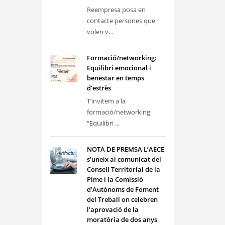
Reempresa posa en
contacte persones que
volen v...
Formació/networking:
Equilibri emocional i
benestar en temps
d’estrès
T’invitem a la
formació/networking
“Equilibri ...
NOTA DE PREMSA L’AECE
s’uneix al comunicat del
Consell Territorial de la
Pime i la Comissió
d’Autònoms de Foment
del Treball on celebren
l’aprovació de la
moratòria de dos anys