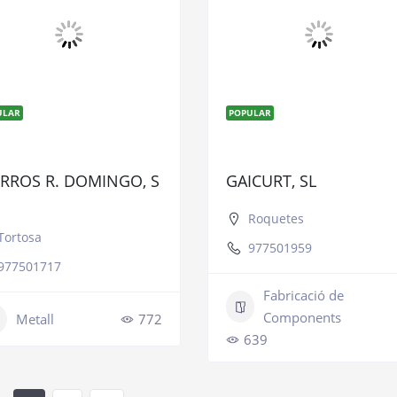
ULAR
POPULAR
ERROS R. DOMINGO, S
GAICURT, SL
Roquetes
Tortosa
977501959
977501717
Fabricació de
Components
Metall
772
639