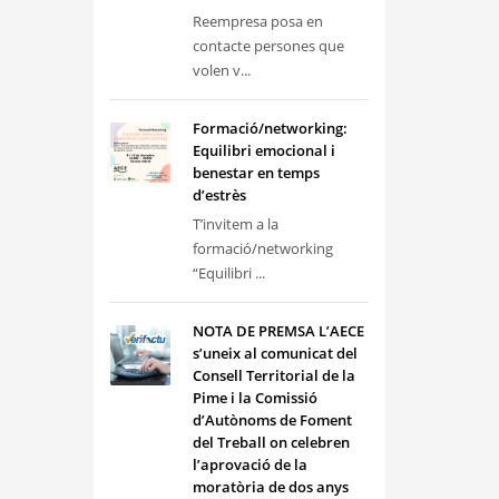
Reempresa posa en
contacte persones que
volen v...
Formació/networking:
Equilibri emocional i
benestar en temps
d’estrès
T’invitem a la
formació/networking
“Equilibri ...
NOTA DE PREMSA L’AECE
s’uneix al comunicat del
Consell Territorial de la
Pime i la Comissió
d’Autònoms de Foment
del Treball on celebren
l’aprovació de la
moratòria de dos anys