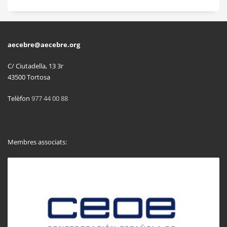
aecebre@aecebre.org
C/ Ciutadella, 13 3r
43500 Tortosa
Telèfon
977 44 00 88
Membres associats: