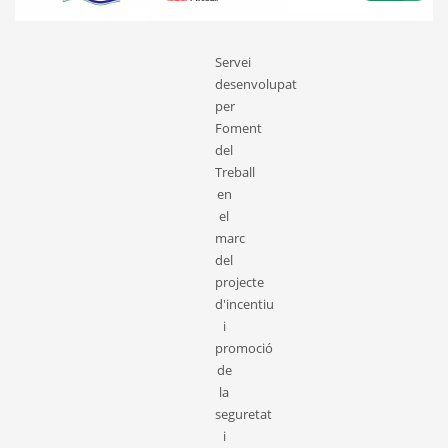
Servei
desenvolupat
per
F
oment
del
T
reball
en
el
marc
del
projecte
d'incentiu
i
promoció
de
la
seguretat
i