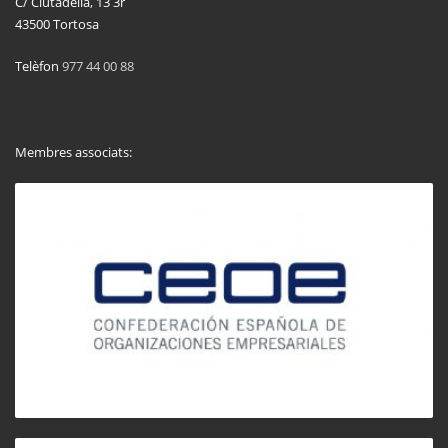
C/ Ciutadella, 13 3r
43500 Tortosa
Telèfon
977 44 00 88
Membres associats: