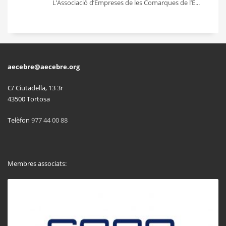
L’Associació d’Empreses de les Comarques de l’E...
aecebre@aecebre.org
C/ Ciutadella, 13 3r
43500 Tortosa
Telèfon
977 44 00 88
Membres associats: