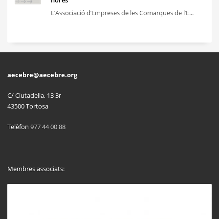
L’Associació d’Empreses de les Comarques de l’E...
aecebre@aecebre.org
C/ Ciutadella, 13 3r
43500 Tortosa
Telèfon
977 44 00 88
Membres associats: