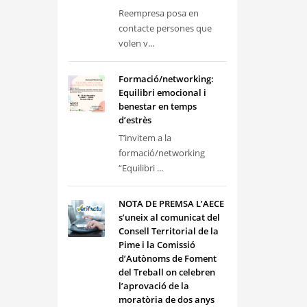
Reempresa posa en
contacte persones que
volen v...
Formació/networking:
Equilibri emocional i
benestar en temps
d’estrès
T’invitem a la
formació/networking
“Equilibri ...
NOTA DE PREMSA L’AECE
s’uneix al comunicat del
Consell Territorial de la
Pime i la Comissió
d’Autònoms de Foment
del Treball on celebren
l’aprovació de la
moratòria de dos anys