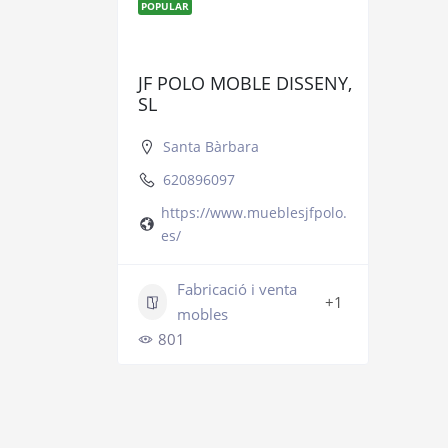
POPULAR
JF POLO MOBLE DISSENY,
SL
Santa Bàrbara
620896097
https://www.mueblesjfpolo.
es/
Fabricació i venta
+1
mobles
801