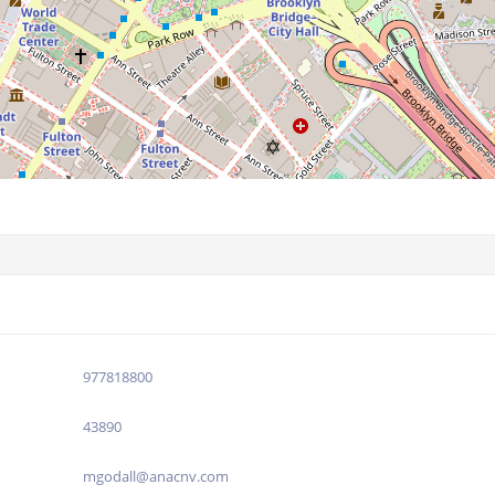
977818800
43890
mgodall@anacnv.com