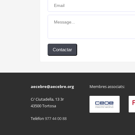
Contactar
aecebre@aecebre.org
Membres associats:
C/ Ciutadella, 13 3r
43500 Tortosa
Telèfon
977 44 00 88