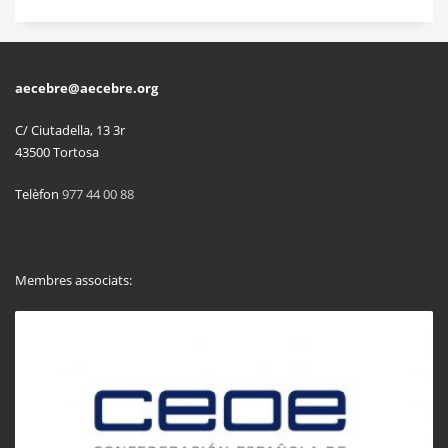
aecebre@aecebre.org
C/ Ciutadella, 13 3r
43500 Tortosa
Telèfon
977 44 00 88
Membres associats: