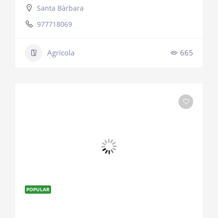
Santa Bàrbara
977718069
Agrícola
665
POPULAR