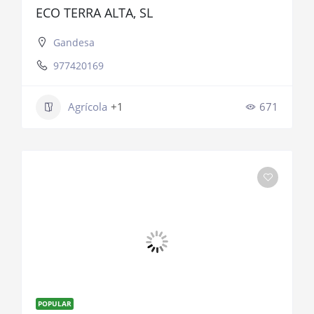
ECO TERRA ALTA, SL
Gandesa
977420169
Agrícola
+1
671
POPULAR