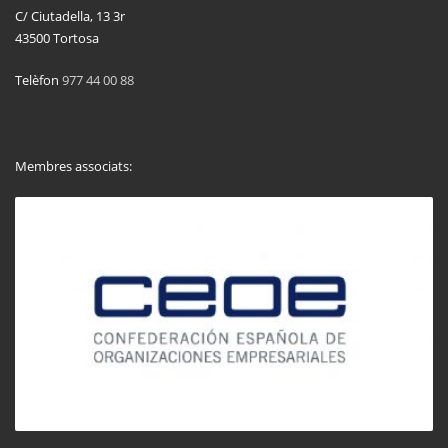
C/ Ciutadella, 13 3r
43500 Tortosa
Telèfon
977 44 00 88
Membres associats: