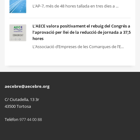
L’AP-7, més de 48 hores tallada en tres dies a ...
L’AECE valora positivament el rebuig del Congrés a
l’aprovació per llei de la reducció de jornada a 37,5
hores
L’Associació d’Empreses de les Comarques de l’E...
aecebre@aecebre.org
C/ Ciutadella, 13 3r
43500 Tortosa
Telèfon
977 44 00 88