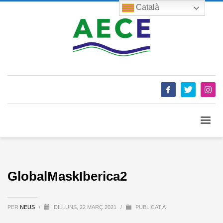
Català
GlobalMaskIberica2
PER
NEUS
/
DILLUNS, 22 MARÇ 2021
/
PUBLICAT A