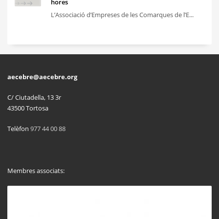
hores
L’Associació d’Empreses de les Comarques de l’E...
aecebre@aecebre.org
C/ Ciutadella, 13 3r
43500 Tortosa
Telèfon
977 44 00 88
Membres associats: