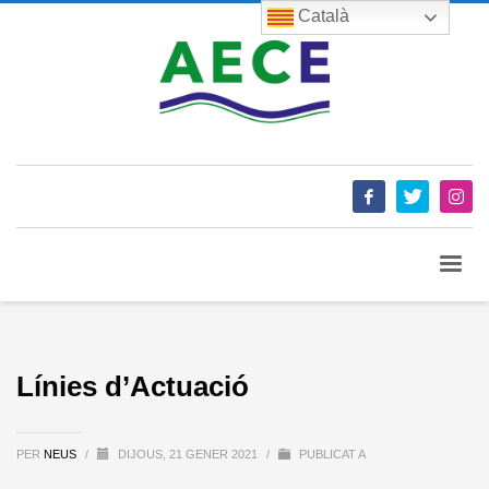
Català
Línies d’Actuació
PER
NEUS
/
DIJOUS, 21 GENER 2021
/
PUBLICAT A