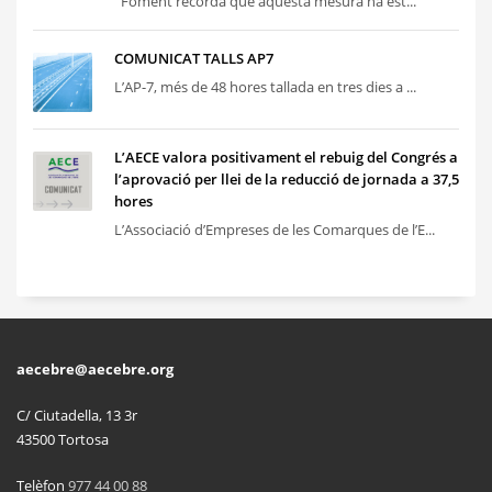
Foment recorda que aquesta mesura ha est...
COMUNICAT TALLS AP7
L’AP-7, més de 48 hores tallada en tres dies a ...
L’AECE valora positivament el rebuig del Congrés a
l’aprovació per llei de la reducció de jornada a 37,5
hores
L’Associació d’Empreses de les Comarques de l’E...
aecebre@aecebre.org
C/ Ciutadella, 13 3r
43500 Tortosa
Telèfon
977 44 00 88