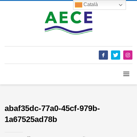
Català
abaf35dc-77a0-45cf-979b-
1a67525ad78b