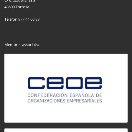
C/ Ciutadella, 13 3r
43500 Tortosa
Telèfon
977 44 00 88
Membres associats: