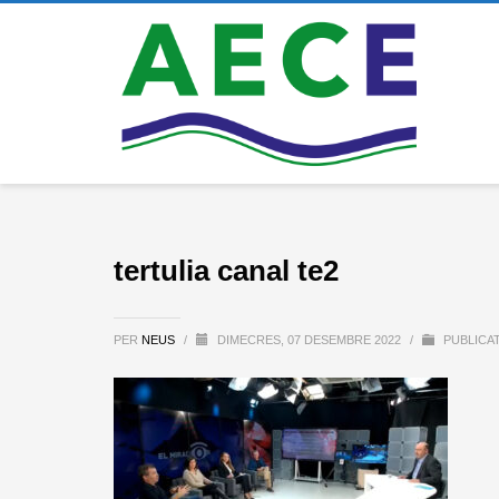
tertulia canal te2
PER
NEUS
/
DIMECRES, 07 DESEMBRE 2022
/
PUBLICAT