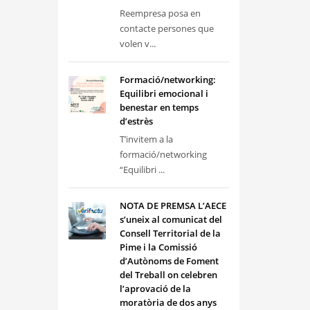
Reempresa posa en
contacte persones que
volen v...
Formació/networking:
Equilibri emocional i
benestar en temps
d’estrès
T’invitem a la
formació/networking
“Equilibri ...
NOTA DE PREMSA L’AECE
s’uneix al comunicat del
Consell Territorial de la
Pime i la Comissió
d’Autònoms de Foment
del Treball on celebren
l’aprovació de la
moratòria de dos anys