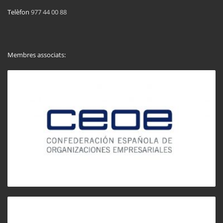
Telèfon
977 44 00 88
Membres associats: