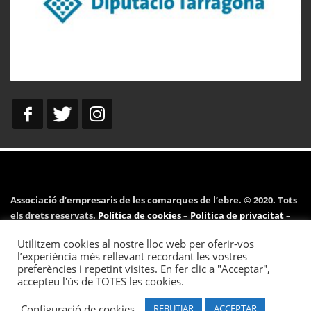
Associació d’empresaris de les comarques de l’ebre. © 2020. Tots
els drets reservats.
Política de cookies
–
Política de privacitat
–
Avís legal
Utilitzem cookies al nostre lloc web per oferir-vos
l’experiència més rellevant recordant les vostres
preferències i repetint visites. En fer clic a "Acceptar",
accepteu l'ús de TOTES les cookies.
Desenvolupat per
Pymeralia.com
.
Configuració de cookies
REBUTJAR
ACCEPTAR