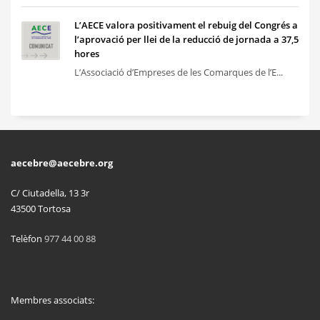
L’AECE valora positivament el rebuig del Congrés a
l’aprovació per llei de la reducció de jornada a 37,5
hores
L’Associació d’Empreses de les Comarques de l’E...
aecebre@aecebre.org
C/ Ciutadella, 13 3r
43500 Tortosa
Telèfon
977 44 00 88
Membres associats: