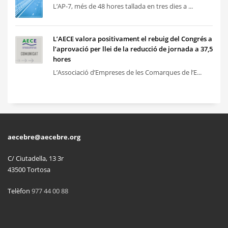
L’AP-7, més de 48 hores tallada en tres dies a ...
L’AECE valora positivament el rebuig del Congrés a
l’aprovació per llei de la reducció de jornada a 37,5
hores
L’Associació d’Empreses de les Comarques de l’E...
aecebre@aecebre.org
C/ Ciutadella, 13 3r
43500 Tortosa
Telèfon
977 44 00 88