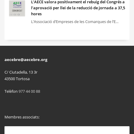
L’AECE valora positivament el rebuig del Congrés a
l’aprovació per llei de la reducció de jornada a 37,5
hores
L’Associació d’Empreses de les Comarques de l’E...
aecebre@aecebre.org
C/ Ciutadella, 13 3r
43500 Tortosa
Telèfon
977 44 00 88
Membres associats: