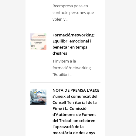
Reempresa posa en
contacte persones que
volen v...
Formació/networking:
Equilibri emocional i
benestar en temps
d’estrès
T’invitem a la
formació/networking
“Equilibri ...
NOTA DE PREMSA L’AECE
s’uneix al comunicat del
Consell Territorial de la
Pime i la Comissió
d’Autònoms de Foment
del Treball on celebren
l’aprovació de la
moratòria de dos anys