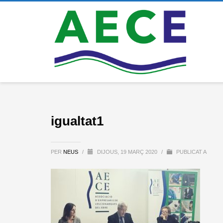
igualtat1
PER
NEUS
/
DIJOUS, 19 MARÇ 2020
/
PUBLICAT A