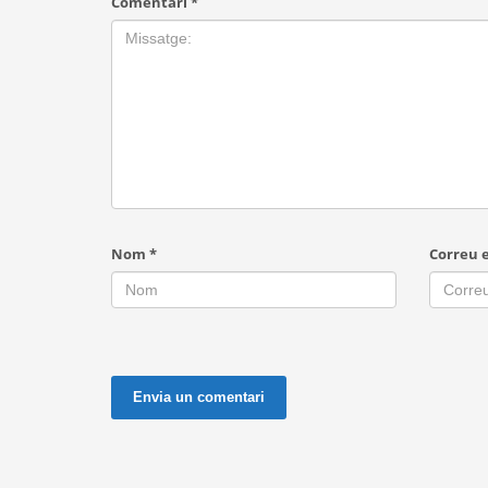
Comentari
*
Nom
*
Correu 