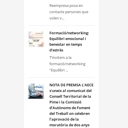
Reempresa posa en
contacte persones que
volen v...
Formació/networking:
Equilibri emocional i
benestar en temps
d’estrès
T’invitem a la
formació/networking
“Equilibri ...
NOTA DE PREMSA L’AECE
s’uneix al comunicat del
Consell Territorial de la
Pime i la Comissió
d’Autònoms de Foment
del Treball on celebren
l’aprovació de la
moratòria de dos anys