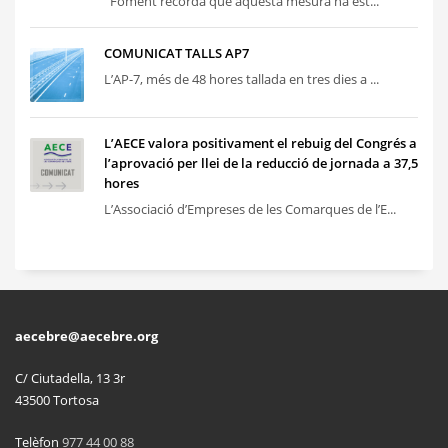
Foment recorda que aquesta mesura ha est...
COMUNICAT TALLS AP7
L’AP-7, més de 48 hores tallada en tres dies a ...
L’AECE valora positivament el rebuig del Congrés a
l’aprovació per llei de la reducció de jornada a 37,5
hores
L’Associació d’Empreses de les Comarques de l’E...
aecebre@aecebre.org
C/ Ciutadella, 13 3r
43500 Tortosa
Telèfon
977 44 00 88