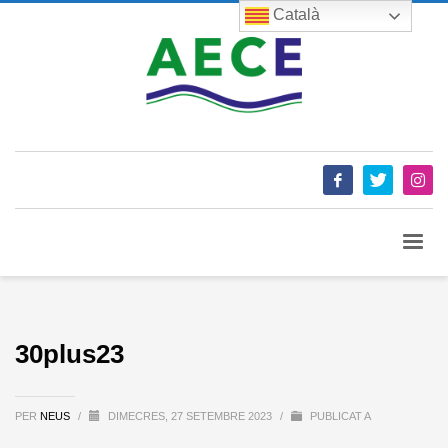
Català
30plus23
PER
NEUS
/
DIMECRES, 27 SETEMBRE 2023
/
PUBLICAT A