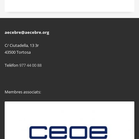
aecebre@aecebre.org
C/ Ciutadella, 13 3r
43500 Tortosa
Telèfon
977 44 00 88
Membres associats: