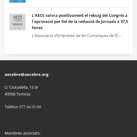
L’AECE valora positivament el rebuig del Congrés a
l’aprovació per llei de la reducció de jornada a 37,5
hores
L’Associació d’Empreses de les Comarques de l’E...
aecebre@aecebre.org
C/ Ciutadella, 13 3r
43500 Tortosa
Telèfon
977 44 00 88
Membres associats: