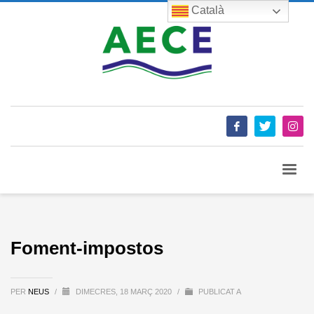
Català
Foment-impostos
PER
NEUS
/
DIMECRES, 18 MARÇ 2020
/
PUBLICAT A