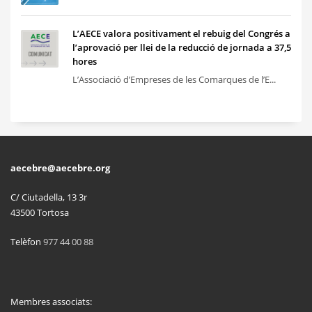
L’AECE valora positivament el rebuig del Congrés a
l’aprovació per llei de la reducció de jornada a 37,5
hores
L’Associació d’Empreses de les Comarques de l’E...
aecebre@aecebre.org
C/ Ciutadella, 13 3r
43500 Tortosa
Telèfon
977 44 00 88
Membres associats: