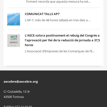
Foment recorda que aquesta mesura ha est...
COMUNICAT TALLS AP7
L’AP-7, més de 48 hores tallada en tres dies a ...
L’AECE valora positivament el rebuig del Congrés a
l’aprovació per llei de la reducció de jornada a 37,5
hores
L’Associació d’Empreses de les Comarques de l’E...
aecebre@aecebre.org
C/ Ciutadella, 13 3r
43500 Tortosa
Telèfon
977 44 00 88