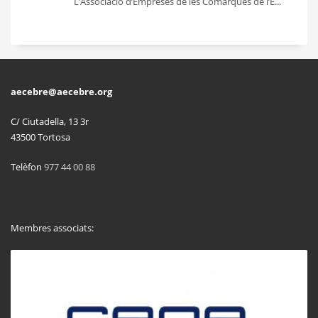
L’Associació d’Empreses de les Comarques de l’E...
aecebre@aecebre.org
C/ Ciutadella, 13 3r
43500 Tortosa
Telèfon
977 44 00 88
Membres associats: