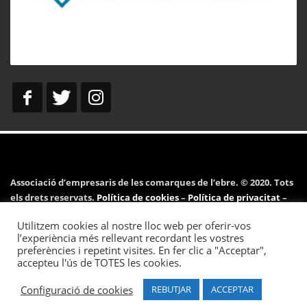
Associació d’empresaris de les comarques de l’ebre. © 2020. Tots
els drets reservats.
Política de cookies
–
Política de privacitat
–
Avís legal
Utilitzem cookies al nostre lloc web per oferir-vos
l’experiència més rellevant recordant les vostres
preferències i repetint visites. En fer clic a "Acceptar",
accepteu l'ús de TOTES les cookies.
Desenvolupat per
Pymeralia.com
.
Configuració de cookies
REBUTJAR
ACCEPTAR