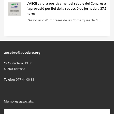
L’AECE valora positivament el rebuig del Congrés a
l’aprovació per llei de la reducció de jornada a 37,5
hores
L’Associació d’Empreses de les Comarques de l’E...
aecebre@aecebre.org
C/ Ciutadella, 13 3r
43500 Tortosa
Telèfon
977 44 00 88
Membres associats: