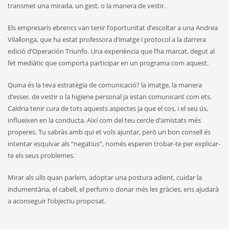
transmet una mirada, un gest, o la manera de vestir.
Els empresaris ebrencs van tenir l’oportunitat d’escoltar a una Andrea
Vilallonga, que ha estat professora d’imatge i protocol a la darrera
edició d’Operación Triunfo. Una experiència que l’ha marcat, degut al
fet mediàtic que comporta participar en un programa com aquest.
Quina és la teva estratègia de comunicació? la imatge, la manera
d’esser, de vestir o la higiene personal ja estan comunicant com ets.
Caldria tenir cura de tots aquests aspectes ja que el cos, i el seu ús,
influeixen en la conducta. Així com del teu cercle d’amistats més
properes. Tu sabràs amb qui et vols ajuntar, però un bon consell és
intentar esquivar als “negatius”, només esperen trobar-te per explicar-
te els seus problemes.
Mirar als ulls quan parlem, adoptar una postura adient, cuidar la
indumentària, el cabell, el perfum o donar més les gràcies, ens ajudarà
a aconseguir l’objectiu proposat.