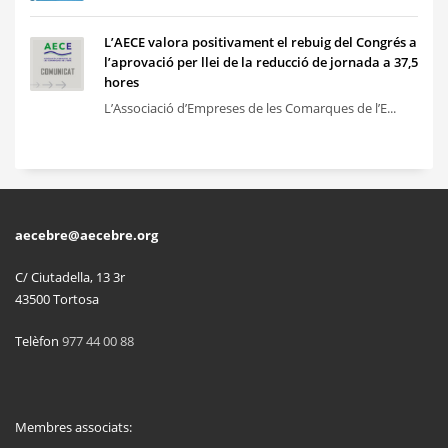
L’AECE valora positivament el rebuig del Congrés a
l’aprovació per llei de la reducció de jornada a 37,5
hores
L’Associació d’Empreses de les Comarques de l’E...
aecebre@aecebre.org
C/ Ciutadella, 13 3r
43500 Tortosa
Telèfon
977 44 00 88
Membres associats: