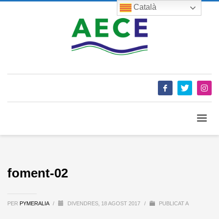
Català
foment-02
PER
PYMERALIA
/
DIVENDRES, 18 AGOST 2017
/
PUBLICAT A