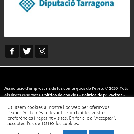
Associació d’empresaris de les comarques de l’ebre. © 2020. Tots
els drets reservats.
Política de cookies
–
Política de privacitat
–
Avís legal
Utilitzem cookies al nostre lloc web per oferir-vos
l’experiència més rellevant recordant les vostres
preferències i repetint visites. En fer clic a "Acceptar",
accepteu l'ús de TOTES les cookies.
Desenvolupat per
Pymeralia.com
.