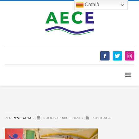
Català
PER
PYMERALIA
/
DIJOUS, 02 ABRIL 2020
/
PUBLICAT A