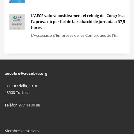
L’AECE valora positivament el rebuig del Congrés a
l’aprovació per llei de la reducció de jornada a 37,5
hores
L’Associació d’Empreses de les Comarques de l’E...
aecebre@aecebre.org
C/ Ciutadella, 13 3r
43500 Tortosa
Telèfon
977 44 00 88
Membres associats: