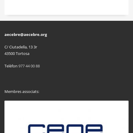
aecebre@aecebre.org
C/ Ciutadella, 13 3r
43500 Tortosa
Telèfon
977 44 00 88
Membres associats: