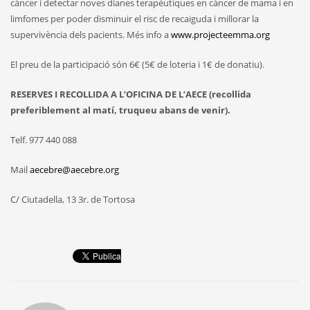
càncer i detectar noves dianes terapèutiques en càncer de mama i en
limfomes per poder disminuir el risc de recaiguda i millorar la
supervivència dels pacients. Més info a
www.projecteemma.org
El preu de la participació són 6€ (5€ de loteria i 1€ de donatiu).
RESERVES I RECOLLIDA A L’OFICINA DE L’AECE (recollida
preferiblement al matí, truqueu abans de venir).
Telf. 977 440 088
Mail
aecebre@aecebre.org
C/ Ciutadella, 13 3r. de Tortosa