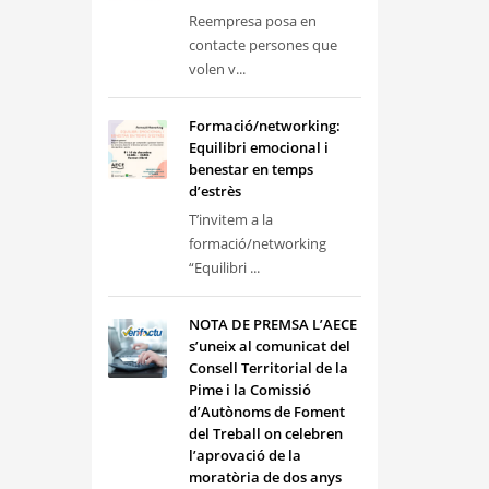
Reempresa posa en
contacte persones que
volen v...
Formació/networking:
Equilibri emocional i
benestar en temps
d’estrès
T’invitem a la
formació/networking
“Equilibri ...
NOTA DE PREMSA L’AECE
s’uneix al comunicat del
Consell Territorial de la
Pime i la Comissió
d’Autònoms de Foment
del Treball on celebren
l’aprovació de la
moratòria de dos anys