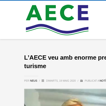
L’AECE veu amb enorme preo
turisme
PER
NEUS
/
DIMARTS, 19 MAIG 2020
/
PUBLICAT A
NOTÍ