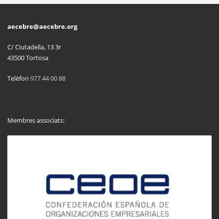
aecebre@aecebre.org
C/ Ciutadella, 13 3r
43500 Tortosa
Telèfon
977 44 00 88
Membres associats: