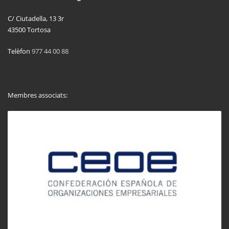
C/ Ciutadella, 13 3r
43500 Tortosa
Telèfon
977 44 00 88
Membres associats: