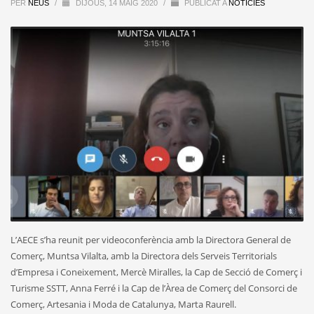
PER
NEUS
/
DIJOUS, 14 MAIG 2020
/
PUBLICAT A
NOTÍCIES
L’AECE s’ha reunit per videoconferència amb la Directora General de
Comerç, Muntsa Vilalta, amb la Directora dels Serveis Territorials
d’Empresa i Coneixement, Mercè Miralles, la Cap de Secció de Comerç i
Turisme SSTT, Anna Ferré i la Cap de l’Àrea de Comerç del Consorci de
Comerç, Artesania i Moda de Catalunya, Marta Raurell.