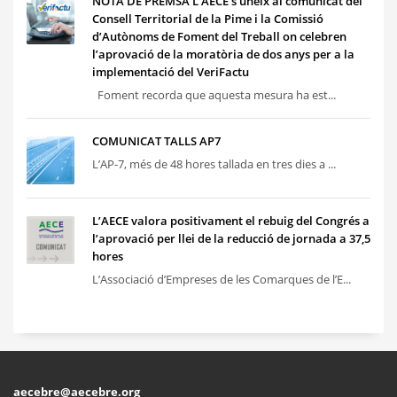
NOTA DE PREMSA L’AECE s’uneix al comunicat del
Consell Territorial de la Pime i la Comissió
d’Autònoms de Foment del Treball on celebren
l’aprovació de la moratòria de dos anys per a la
implementació del VeriFactu
Foment recorda que aquesta mesura ha est...
COMUNICAT TALLS AP7
L’AP-7, més de 48 hores tallada en tres dies a ...
L’AECE valora positivament el rebuig del Congrés a
l’aprovació per llei de la reducció de jornada a 37,5
hores
L’Associació d’Empreses de les Comarques de l’E...
aecebre@aecebre.org