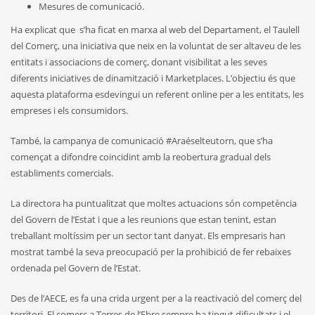
Mesures de comunicació.
Ha explicat que s’ha ficat en marxa al web del Departament, el Taulell
del Comerç, una iniciativa que neix en la voluntat de ser altaveu de les
entitats i associacions de comerç, donant visibilitat a les seves
diferents iniciatives de dinamització i Marketplaces. L’objectiu és que
aquesta plataforma esdevingui un referent online per a les entitats, les
empreses i els consumidors.
També, la campanya de comunicació #Araéselteutorn, que s’ha
començat a difondre coincidint amb la reobertura gradual dels
establiments comercials.
La directora ha puntualitzat que moltes actuacions són competència
del Govern de l’Estat i que a les reunions que estan tenint, estan
treballant moltíssim per un sector tant danyat. Els empresaris han
mostrat també la seva preocupació per la prohibició de fer rebaixes
ordenada pel Govern de l’Estat.
Des de l’AECE, es fa una crida urgent per a la reactivació del comerç del
territori. El comerç a Terres de l’Ebre sempre ha tingut dificultats i el