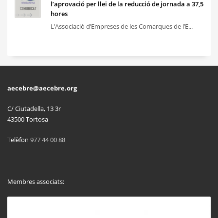
l’aprovació per llei de la reducció de jornada a 37,5
hores
L’Associació d’Empreses de les Comarques de l’E...
aecebre@aecebre.org
C/ Ciutadella, 13 3r
43500 Tortosa
Telèfon
977 44 00 88
Membres associats: