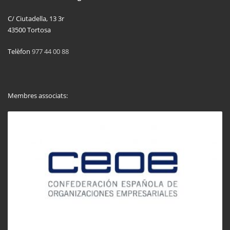
C/ Ciutadella, 13 3r
43500 Tortosa
Telèfon
977 44 00 88
Membres associats: