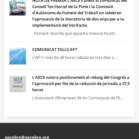
NOTA DE PREMSA L’AECE s’uneix al comunicat del
Consell Territorial de la Pime i la Comissió
d’Autònoms de Foment del Treball on celebren
l’aprovació de la moratòria de dos anys per a la
implementació del VeriFactu
Foment recorda que aquesta mesura ha est...
COMUNICAT TALLS AP7
L’AP-7, més de 48 hores tallada en tres dies a ...
L’AECE valora positivament el rebuig del Congrés a
l’aprovació per llei de la reducció de jornada a 37,5
hores
L’Associació d’Empreses de les Comarques de l’E...
aecebre@aecebre.org