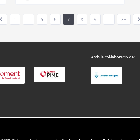
1
…
5
6
7
8
9
…
23
Amb la col·laboració de: