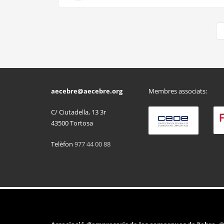
aecebre@aecebre.org
Membres associats:
C/ Ciutadella, 13 3r
43500 Tortosa
Telèfon
977 44 00 88