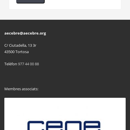
aecebre@aecebre.org
C/ Ciutadella, 13 3r
43500 Tortosa
Telèfon
977 44 00 88
Membres associats: