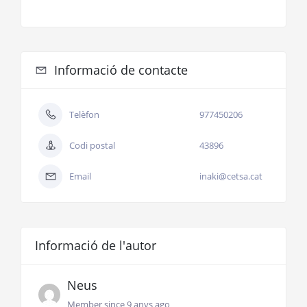
Informació de contacte
Telèfon
977450206
Codi postal
43896
Email
inaki@cetsa.cat
Informació de l'autor
Neus
Member since 9 anys ago