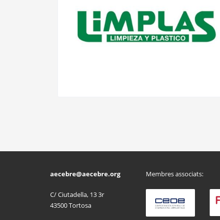
aecebre@aecebre.org
Membres associats:
C/ Ciutadella, 13 3r
43500 Tortosa