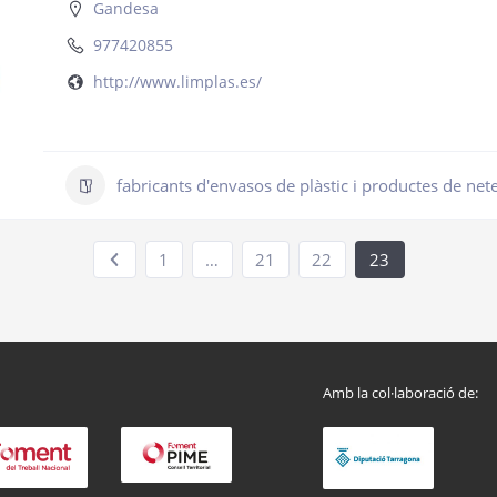
Gandesa
977420855
http://www.limplas.es/
fabricants d'envasos de plàstic i productes de net
1
…
21
22
23
Amb la col·laboració de: