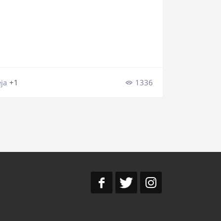
eja
+1
1336