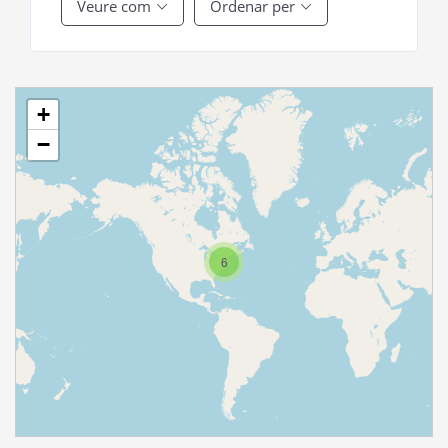
Veure com
Ordenar per
+
−
6