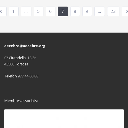
1
…
5
6
7
8
9
…
23
aecebre@aecebre.org
C/ Ciutadella, 13 3r
43500 Tortosa
Telèfon
977 44 00 88
Membres associats: