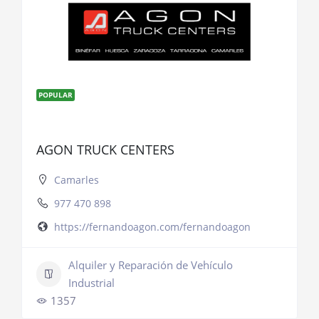
POPULAR
AGON TRUCK CENTERS
Camarles
977 470 898
https://fernandoagon.com/fernandoagon
Alquiler y Reparación de Vehículo
Industrial
1357