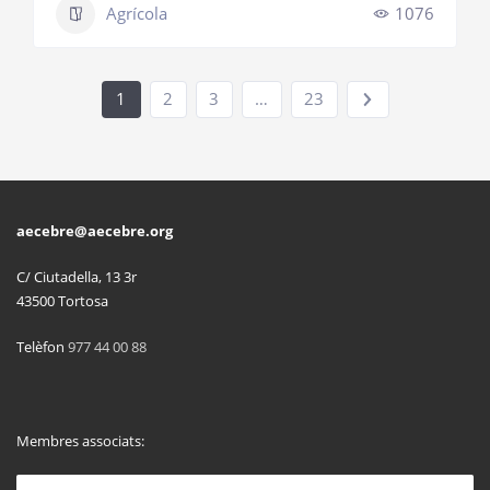
Agrícola
1076
1
2
3
…
23
aecebre@aecebre.org
C/ Ciutadella, 13 3r
43500 Tortosa
Telèfon
977 44 00 88
Membres associats: