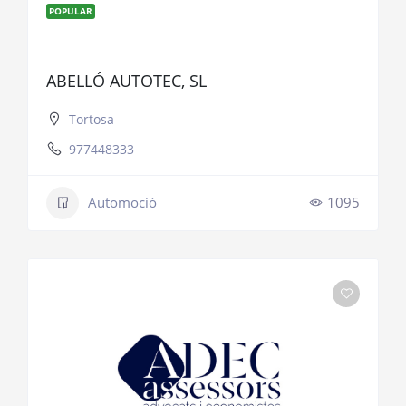
POPULAR
ABELLÓ AUTOTEC, SL
Tortosa
977448333
Automoció
1095