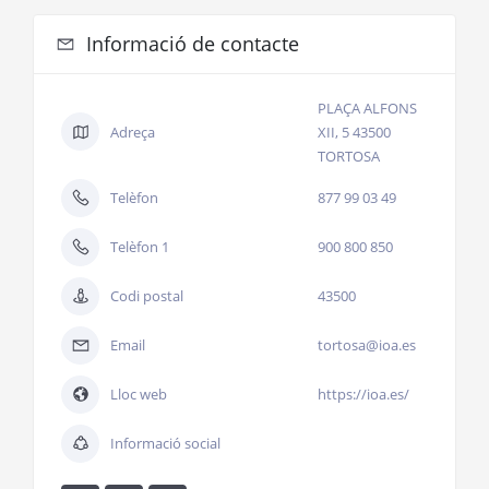
Informació de contacte
PLAÇA ALFONS
Adreça
XII, 5 43500
TORTOSA
Telèfon
877 99 03 49
Telèfon 1
900 800 850
Codi postal
43500
Email
tortosa@ioa.es
Lloc web
https://ioa.es/
Informació social