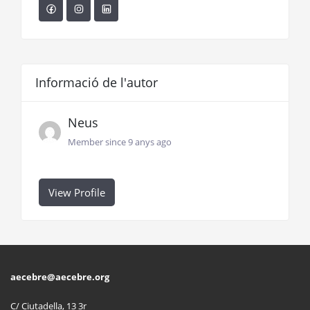
Informació de l'autor
Neus
Member since 9 anys ago
View Profile
aecebre@aecebre.org
C/ Ciutadella, 13 3r