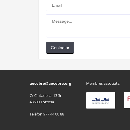
Contactar
aecebre@aecebre.org
Membres associats:
C/ Ciutadella, 13 3r
43500 Tortosa
Telèfon
977 44 00 88