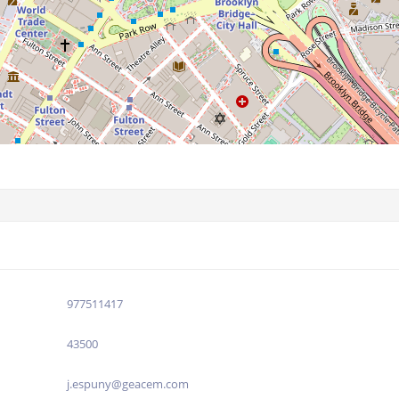
977511417
43500
j.espuny@geacem.com