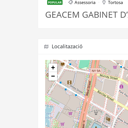
Assessoria
Tortosa
POPULAR
GEACEM GABINET D’A
Localitazació
+
−