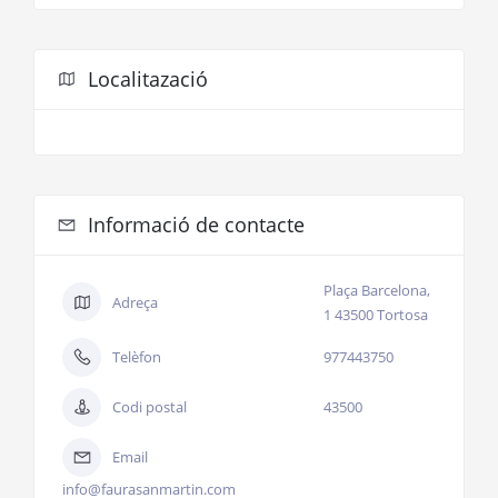
Localitazació
Informació de contacte
Plaça Barcelona,
Adreça
1 43500 Tortosa
Telèfon
977443750
Codi postal
43500
Email
info@faurasanmartin.com