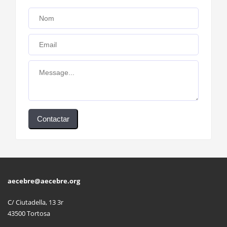
Contactar
aecebre@aecebre.org
C/ Ciutadella, 13 3r
43500 Tortosa