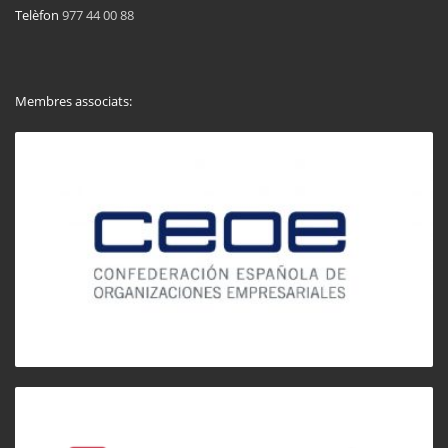
Telèfon
977 44 00 88
Membres associats: