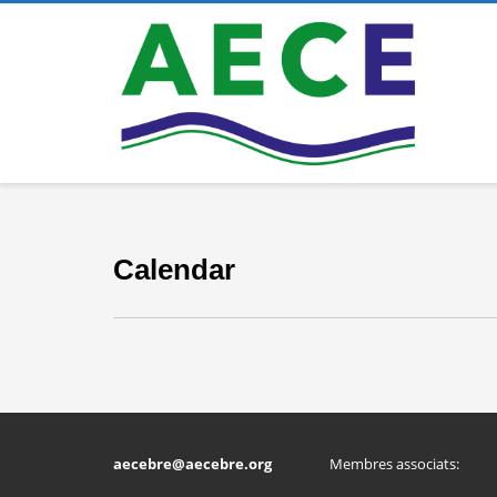
Calendar
aecebre@aecebre.org
Membres associats: